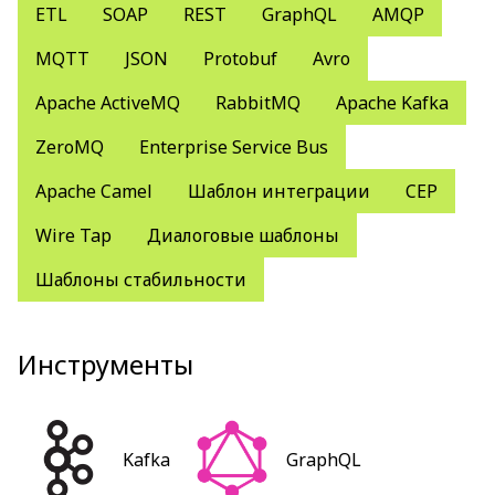
ETL
SOAP
REST
GraphQL
AMQP
MQTT
JSON
Protobuf
Avro
Apache ActiveMQ
RabbitMQ
Apache Kafka
ZeroMQ
Enterprise Service Bus
Apache Camel
Шаблон интеграции
CEP
Wire Tap
Диалоговые шаблоны
Шаблоны стабильности
Инструменты
Kafka
GraphQL