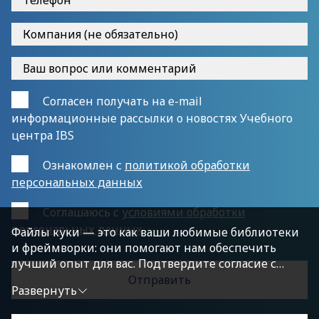
Согласен получать на e-mail
информационные рассылки о новостях Учебного
центра IBS
Ознакомлен с
политикой обработки
персональных данных
Cоглашаюсь с
условиями обработки
персональных данных
Файлы куки — это как ваши любимые библиотеки
и фреймворки: они помогают нам обеспечить
лучший опыт для вас. Подтвердите согласие с
политикой конфиденциальности, нажав
Развернуть
«Принимаю условия», чтобы продолжить.