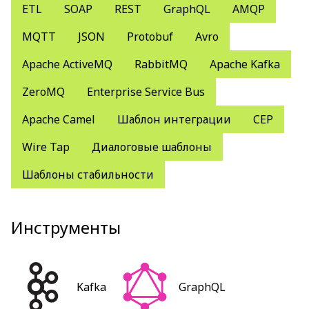
ETL
SOAP
REST
GraphQL
AMQP
MQTT
JSON
Protobuf
Avro
Apache ActiveMQ
RabbitMQ
Apache Kafka
ZeroMQ
Enterprise Service Bus
Apache Camel
Шаблон интеграции
CEP
Wire Tap
Диалоговые шаблоны
Шаблоны стабильности
Инструменты
Kafka
GraphQL