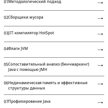
Методологический подход
01
Сборщики мусора
02
JIT-компилятор HotSpot
03
Флаги JVM
04
Сопоставительный анализ (бенчмаркинг)
05
Java с помощью JMH
Нединамическая память и эффективные
06
структуры данных
Профилирование Java
07