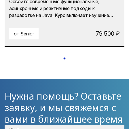
Освойте современные функциональные,
практика с ИИ
асинхронные и реактивные подходы к
разработке на Java. Курс включает изучение
NIO2, CompletableFuture, RxJava, Reactor, R2DBC,
SSE, Spring Data reactive, WebClient, reactive
79 500 ₽
от Senior
WebSocket и RSocket. Улучшите
производительность бекэнда и создавайте
высоконагруженные приложения. В обновлённой
версии курса добавлен практикум по ИИ: вы
разработаете реактивное приложение для
получения данных с REST-эндпоинтов,
используя нейросети в качестве ассистента. В
ходе лабораторного практикума будут
задействованы приемы использования
Нужна помощь? Оставьте
Искусственного интеллекта для кодогенерации,
заявку, и мы свяжемся с
рефакторинга и отладки.
вами в ближайшее время