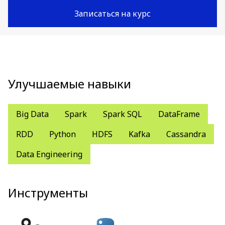
Записаться на курс
Улучшаемые навыки
Big Data
Spark
Spark SQL
DataFrame
RDD
Python
HDFS
Kafka
Cassandra
Data Engineering
Инструменты