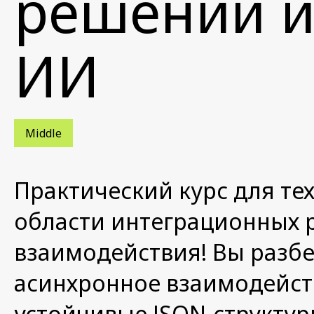
решений и
ИИ
Middle
Практический курс для тех
области интеграционных 
взаимодействия! Вы разбе
асинхронное взаимодейств
устойчивые JSON-структур