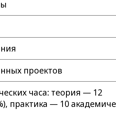
сы
ания
нных проектов
ческих часа: теория — 12
%), практика — 10 академич