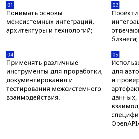
01
02
Понимать основы
Проекти
межсистемных интеграций,
интегра
архитектуры и технологий;
отвечаю
бизнеса;
04
05
Применять различные
Использо
инструменты для проработки,
для авт
документирования и
и прове
тестирования межсистемного
артефакт
взаимодействия.
данных,
взаимод
специфи
OpenAPI/