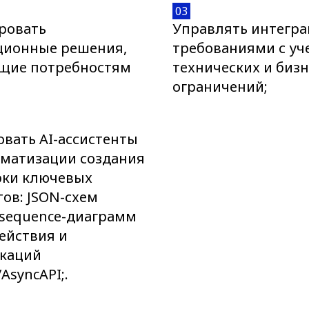
03
ровать
Управлять интегр
ционные решения,
требованиями с уч
щие потребностям
технических и бизн
ограничений;
вать AI-ассистенты
оматизации создания
рки ключевых
ов: JSON-схем
 sequence-диаграмм
ействия и
каций
AsyncAPI;.