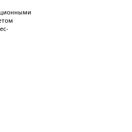
ационными
етом
ес-