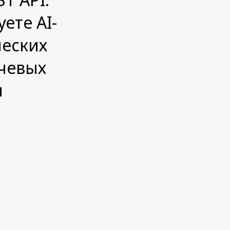
ете AI-
ческих
ючевых
и