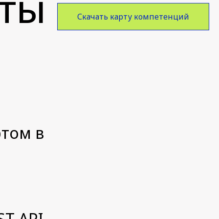
нты
Скачать карту компетенций
ртом в
T API.