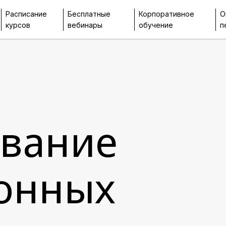
Расписание
Бесплатные
Корпоративное
О
курсов
вебинары
обучение
п
вание
онных