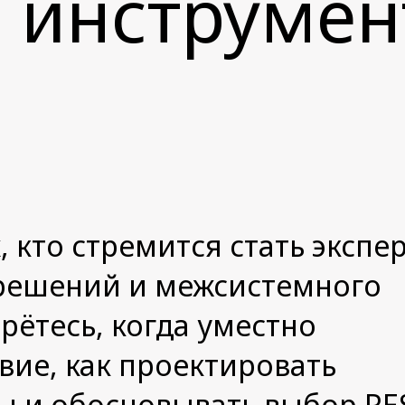
 инструме
, кто стремится стать экспе
решений и межсистемного
рётесь, когда уместно
ие, как проектировать
ы и обосновывать выбор RES