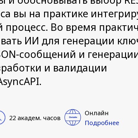
а вы на практике интегриру
й процесс. Во время практи
овать ИИ для генерации кл
JSON-сообщений и генераци
зработки и валидации
syncAPI.
Онлайн
22 академ. часов
Подробнее