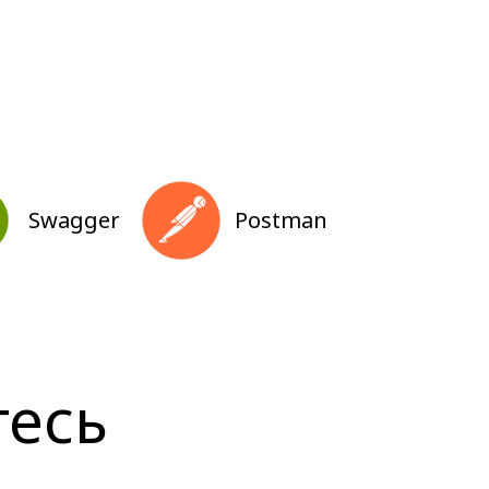
Swagger
Postman
тесь