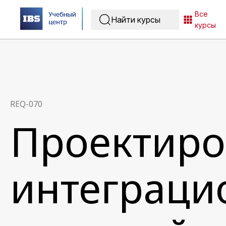
Все
курсы
REQ-070
Проектиро
интеграци