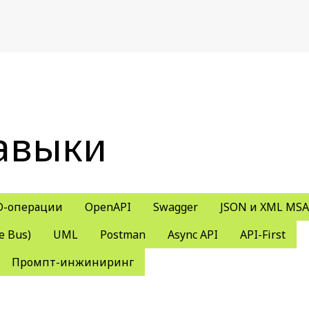
авыки
D-операции
OpenAPI
Swagger
JSON и XML MSA
e Bus)
UML
Postman
Async API
API-First
Промпт-инжиниринг