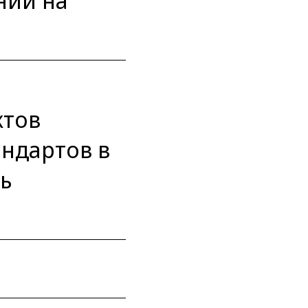
ний на
ктов
ндартов в
ь