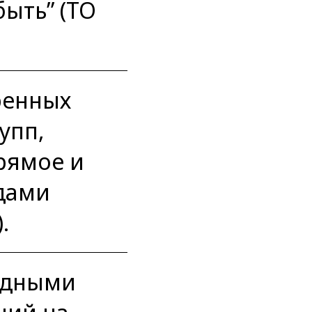
ыть” (TO
ренных
упп,
рямое и
дами
.
ходными