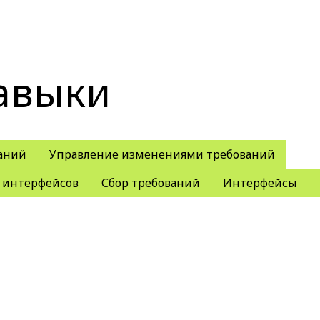
авыки
аний
Управление изменениями требований
 интерфейсов
Сбор требований
Интерфейсы