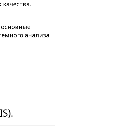
 качества.
 основные
темного анализа.
S).