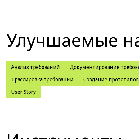
Улучшаемые н
Анализ требований
Документирование требов
Трассировка требований
Создание прототипов
User Story