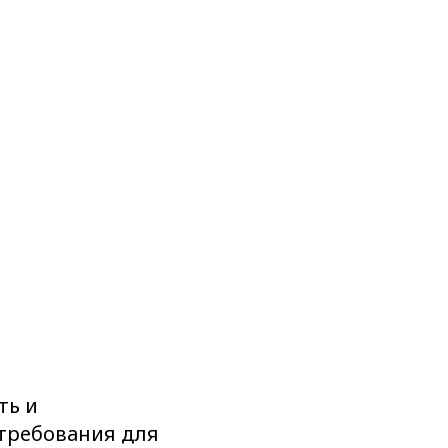
ть и
требования для