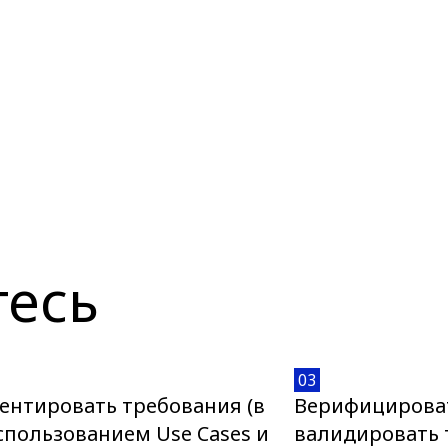
тесь
03
ентировать требования (в
Верифицирова
использованием Use Cases и
валидировать 