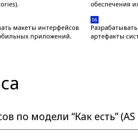
ories).
обеспечения их
06
вать макеты интерфейсов
Разрабатывать
обильных приложений.
артефакты сис
са
 по модели “Как есть” (AS I