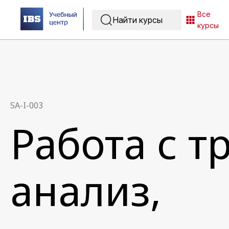
Все
курсы
SA-I-003
Работа с 
анализ,