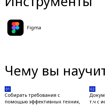
Инструменты
Figma
Чему вы научи
01
02
Собирать требования с
Докум
помощью эффективных техник,
т.ч с 