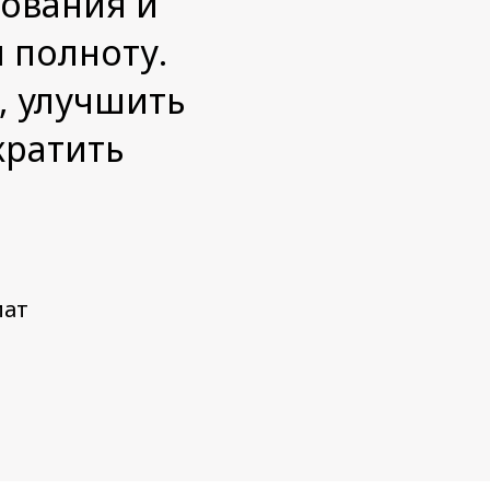
рования и
 полноту.
, улучшить
кратить
мат