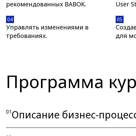
рекомендованных BABOK.
User St
04
05
Управлять изменениями в
Созда
требованиях.
для м
Программа кур
Описание бизнес-процессов
01