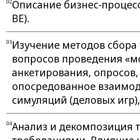
Описание бизнес-процесс
02
BE).
Изучение методов сбора
03
вопросов проведения «мо
анкетирования, опросов,
опосредованное взаимод
симуляций (деловых игр),
Анализ и декомпозиция 
04