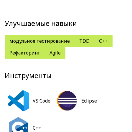
Улучшаемые навыки
модульное тестирование
TDD
C++
Рефакторинг
Agile
Инструменты
VS Code
Eclipse
C++