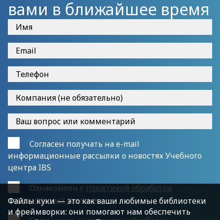
вами в ближайшее время
конкретной индустрии, или версии,
учитывающей реалии проектов заказчика.
Согласен получать на e-mail
информационные рассылки о новостях Учебного
центра IBS
Ознакомлен с
политикой обработки
персональных данных
Файлы куки — это как ваши любимые библиотеки
и фреймворки: они помогают нам обеспечить