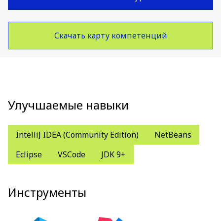
Скачать карту компетенций
Улучшаемые навыки
IntelliJ IDEA (Community Edition)
NetBeans
Eclipse
VSCode
JDK 9+
Инструменты