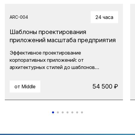
24 часа
ARC-004
Шаблоны проектирования
приложений масштаба предприятия
Эффективное проектирование
корпоративных приложений: от
архитектурных стилей до шаблонов
реализации. Курс для тех, кто хочет
систематизировать знания об архитектуре,
54 500 ₽
от Middle
научиться выбирать подходящие решения и
снизить когнитивную нагрузку на
разработчиков. Узнайте, как применять
шаблоны проектирования для создания
масштабируемых и устойчивых систем.