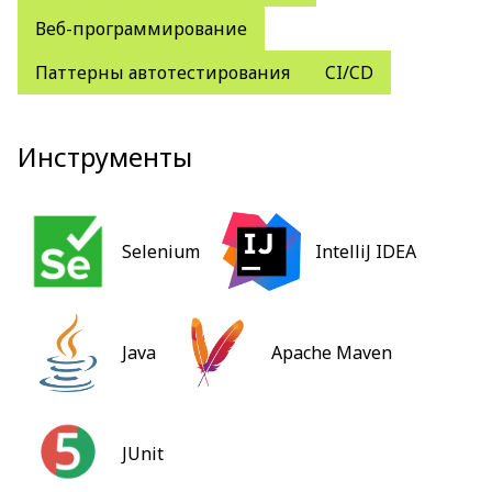
Веб-программирование
Паттерны автотестирования
CI/CD
Инструменты
Selenium
IntelliJ IDEA
Java
Apache Maven
JUnit