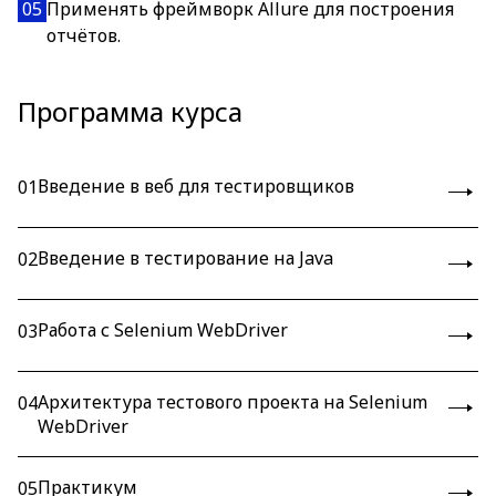
05
Применять фреймворк Allure для построения
отчётов.
Программа курса
Введение в веб для тестировщиков
01
Введение в тестирование на Java
02
Работа с Selenium WebDriver
03
Архитектура тестового проекта на Selenium
04
WebDriver
Практикум
05