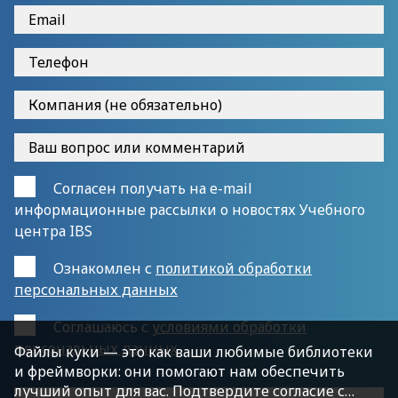
Согласен получать на e-mail
информационные рассылки о новостях Учебного
центра IBS
Ознакомлен с
политикой обработки
персональных данных
Cоглашаюсь с
условиями обработки
персональных данных
Файлы куки — это как ваши любимые библиотеки
и фреймворки: они помогают нам обеспечить
лучший опыт для вас. Подтвердите согласие с