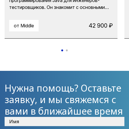
программирования Java для инженеров-
тестировщиков. Он знакомит с основными
понятиями, конструкциями языка и
стандартами, которые будут им необходимы
42 900 ₽
от Middle
при проведении автоматизированного или
нагрузочного тестирования. В ходе
лабораторного практикума будут
задействованы приемы использования
Искусственного интеллекта для
кодогенерации, рефакторинга и отладки.
Нужна помощь? Оставьте
заявку, и мы свяжемся с
вами в ближайшее время