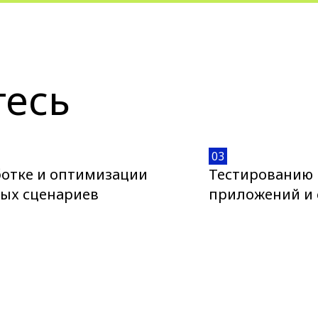
тесь
03
ботке и оптимизации
Тестированию 
вых сценариев
приложений и 