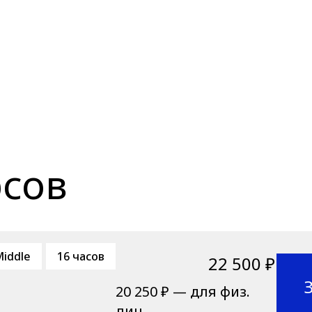
рсов
iddle
16 часов
22 500 ₽
20 250 ₽ — для физ.
лиц