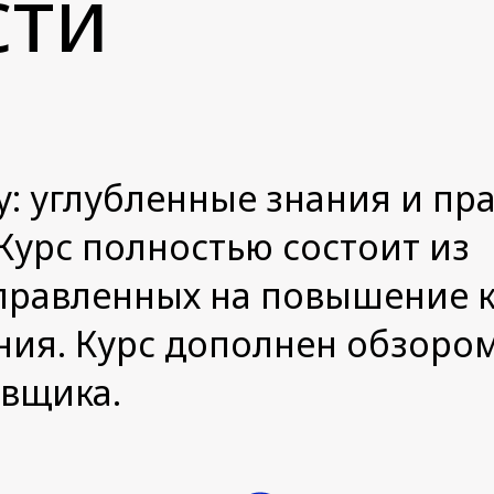
сти
у: углубленные знания и пр
Курс полностью состоит из
правленных на повышение к
ния. Курс дополнен обзоро
овщика.