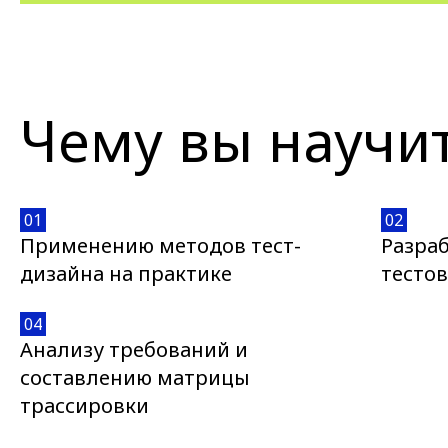
Чему вы научи
01
02
Применению методов тест-
Разра
дизайна на практике
тесто
04
Анализу требований и
составлению матрицы
трассировки