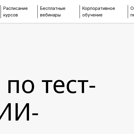
Расписание
Бесплатные
Корпоративное
О
курсов
вебинары
обучение
п
по тест-
 ИИ-