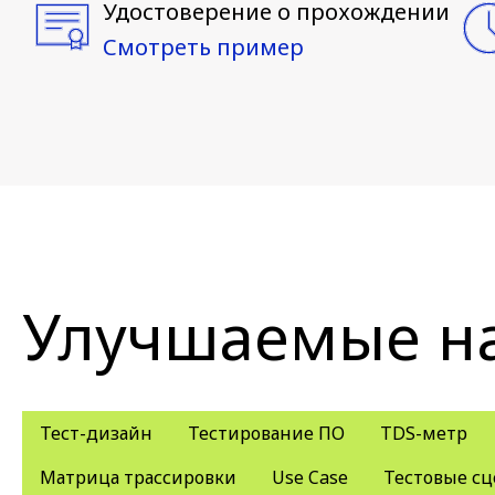
Удостоверение о прохождении
Смотреть пример
Улучшаемые н
Тест-дизайн
Тестирование ПО
TDS-метр
Матрица трассировки
Use Case
Тестовые с