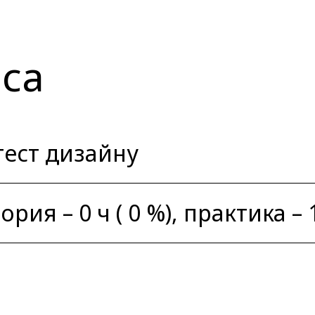
са
тест дизайну
рия – 0 ч ( 0 %), практика – 