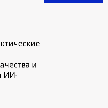
актические
ачества и
м ИИ-