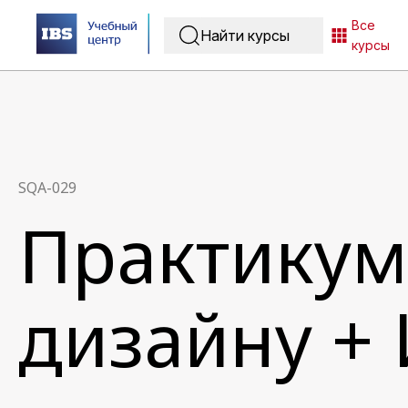
Все
курсы
SQA-029
Практикум 
дизайну +