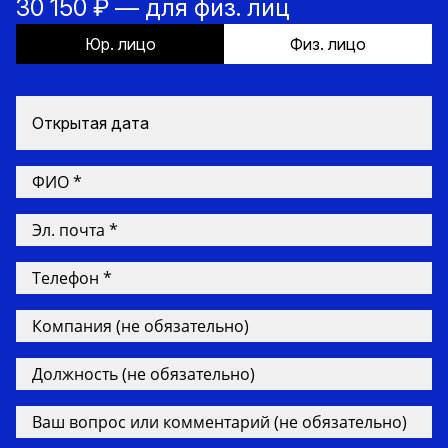
30 150 ₽ — для физ. лиц
Юр. лицо
Физ. лицо
Открытая дата