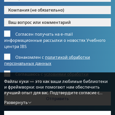
Согласен получать на e-mail
информационные рассылки о новостях Учебного
центра IBS
Ознакомлен с
политикой обработки
персональных данных
Cоглашаюсь с
условиями обработки
персональных данных
Файлы куки — это как ваши любимые библиотеки
и фреймворки: они помогают нам обеспечить
лучший опыт для вас. Подтвердите согласие с
политикой конфиденциальности, нажав
Развернуть
«Принимаю условия», чтобы продолжить.