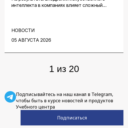
интеллекта в компаниях влияет сложный
комплекс факторов. Для получения
эффективного решения необходим контроль
его качества и устранение узких мест на
протяжении всей работы над проектом. О том,
НОВОСТИ
как этого добиться, рассказали заместитель
05 АВГУСТА 2026
директора центра перспективных разработок
IBS Денис Воденеев и старший аналитик
группы Data Science IBS Илья Гайдуков.
1
из
20
Подписывайтесь на наш канал в Telegram,
чтобы быть в курсе новостей и продуктов
Учебного центра
Подписаться