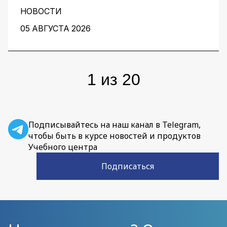
его качества и устранение узких мест на
протяжении всей работы над проектом. О том,
НОВОСТИ
как этого добиться, рассказали заместитель
05 АВГУСТА 2026
директора центра перспективных разработок
IBS Денис Воденеев и старший аналитик
группы Data Science IBS Илья Гайдуков.
1
из
20
Подписывайтесь на наш канал в Telegram,
чтобы быть в курсе новостей и продуктов
Учебного центра
Подписаться