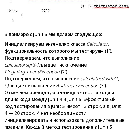
В примере с JUnit 5 мы делаем следующее:
Инициализируем экземпляр класса
Calculator
,
функциональность которого мы тестируем (1’).
Подтверждаем, что выполнение
calculator.sqrt(-1)
выдает исключение
IllegalArgumentException
(2’).
Подтверждаем, что выполнение
calculator.divide(1,
0)
выдает исключение
ArithmeticException
(3’).
Отмечаем очевидную разницу в ясности кода и
длине кода между JUnit 4 и JUnit 5. Эффективный
код тестирования в JUnit 5 имеет 13 строк, а в JUnit
4 — 20 строк. И нет необходимости
инициализировать и использовать дополнительные
правила. Каждый метод тестирования в JUnit 5