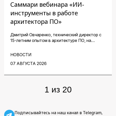
Саммари вебинара «ИИ-
инструменты в работе
архитектора ПО»
Дмитрий Овчаренко, технический директор с
15-летним опытом в архитектуре ПО, на
сквозном примере стартапа — платформы для
кондитеров — показал, как ИИ помогает
НОВОСТИ
архитектору ускорить работу на всех этапах:
от чистого листа до готовых артефактов для
07 АВГУСТА 2026
команды.
1
из
20
Подписывайтесь на наш канал в Telegram,