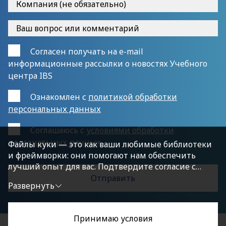
Согласен получать на e-mail
информационные рассылки о новостях Учебного
центра IBS
Ознакомлен с
политикой обработки
персональных данных
Cоглашаюсь с
условиями обработки
персональных данных
Файлы куки — это как ваши любимые библиотеки
и фреймворки: они помогают нам обеспечить
лучший опыт для вас. Подтвердите согласие с
политикой конфиденциальности, нажав
Развернуть
«Принимаю условия», чтобы продолжить.
Принимаю условия