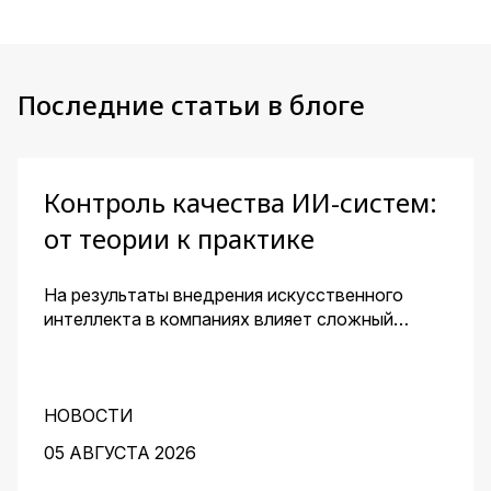
Последние статьи в блоге
Контроль качества ИИ-систем:
от теории к практике
На результаты внедрения искусственного
интеллекта в компаниях влияет сложный
комплекс факторов. Для получения
эффективного решения необходим контроль
его качества и устранение узких мест на
протяжении всей работы над проектом. О том,
НОВОСТИ
как этого добиться, рассказали заместитель
05 АВГУСТА 2026
директора центра перспективных разработок
IBS Денис Воденеев и старший аналитик