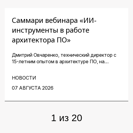
Саммари вебинара «ИИ-
инструменты в работе
архитектора ПО»
Дмитрий Овчаренко, технический директор с
15-летним опытом в архитектуре ПО, на
сквозном примере стартапа — платформы для
кондитеров — показал, как ИИ помогает
НОВОСТИ
архитектору ускорить работу на всех этапах:
от чистого листа до готовых артефактов для
07 АВГУСТА 2026
команды.
1
из
20