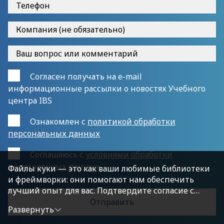
Согласен получать на e-mail
информационные рассылки о новостях Учебного
центра IBS
Ознакомлен с
политикой обработки
персональных данных
Cоглашаюсь с
условиями обработки
персональных данных
Файлы куки — это как ваши любимые библиотеки
и фреймворки: они помогают нам обеспечить
лучший опыт для вас. Подтвердите согласие с
политикой конфиденциальности, нажав
Развернуть
«Принимаю условия», чтобы продолжить.