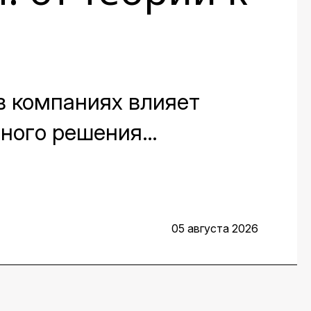
в компаниях влияет
вного решения
 мест на протяжении всей
сказали заместитель
ис Воденеев и старший
05 августа 2026