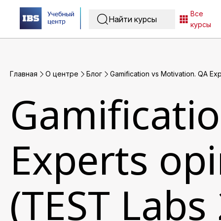
Все
курсы
Главная
O центре
Блог
Gamification vs Motivation. QA E
Gamificatio
Experts op
(TEST Labs