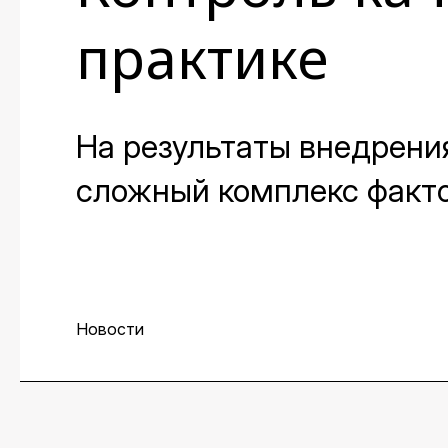
практике
На результаты внедрени
сложный комплекс факто
необходим контроль его 
работы над проектом. О 
директора центра персп
Новости
аналитик группы Data Sci