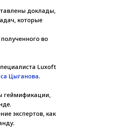
ставлены доклады,
адач, которые
 полученного во
пециалиста Luxoft
са Цыганова
.
ы геймификации,
нде.
ие экспертов, как
анду.