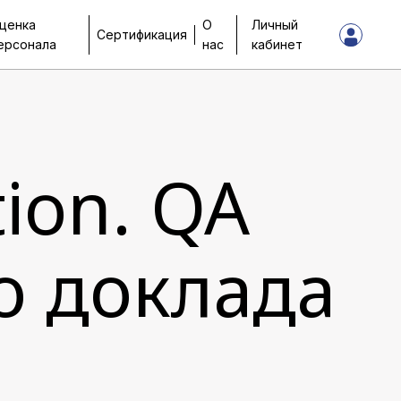
ценка
О
Личный
Сертификация
ерсонала
нас
кабинет
tion. QA
ео доклада