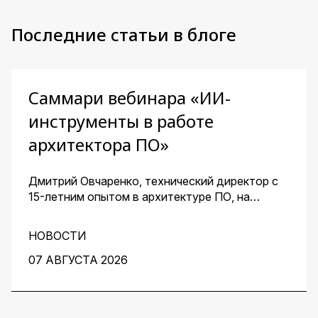
Последние статьи в блоге
Саммари вебинара «ИИ-
инструменты в работе
архитектора ПО»
Дмитрий Овчаренко, технический директор с
15-летним опытом в архитектуре ПО, на
сквозном примере стартапа — платформы для
кондитеров — показал, как ИИ помогает
НОВОСТИ
архитектору ускорить работу на всех этапах:
от чистого листа до готовых артефактов для
07 АВГУСТА 2026
команды.