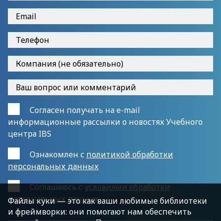
Согласен получать на e-mail
информационные рассылки о новостях Учебного
центра IBS
Ознакомлен с
политикой обработки
персональных данных
Cоглашаюсь с
условиями обработки
персональных данных
Файлы куки — это как ваши любимые библиотеки
и фреймворки: они помогают нам обеспечить