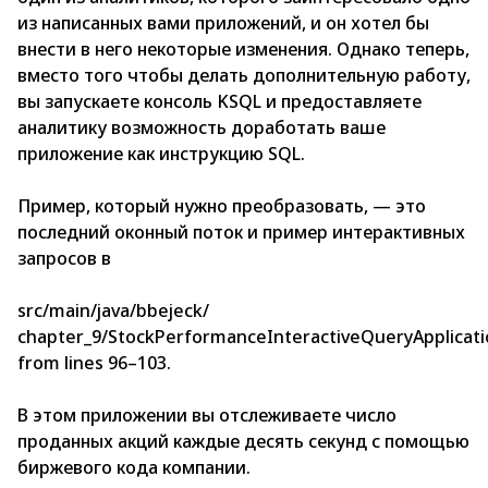
из написанных вами приложений, и он хотел бы
внести в него некоторые изменения. Однако теперь,
вместо того чтобы делать дополнительную работу,
вы запускаете консоль KSQL и предоставляете
аналитику возможность доработать ваше
приложение как инструкцию SQL.
Пример, который нужно преобразовать, — это
последний оконный поток и пример интерактивных
запросов в
srс/mаin/jаvа/bbejeсk/
сhарter_9/StосkРerfоrmаnсeInterасtiveQueryАррliсаti
frоm lines 96–103.
В этом приложении вы отслеживаете число
проданных акций каждые десять секунд с помощью
биржевого кода компании.