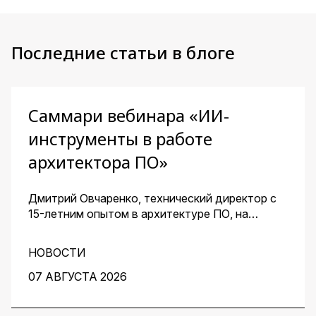
Последние статьи в блоге
Саммари вебинара «ИИ-
инструменты в работе
архитектора ПО»
Дмитрий Овчаренко, технический директор с
15-летним опытом в архитектуре ПО, на
сквозном примере стартапа — платформы для
кондитеров — показал, как ИИ помогает
НОВОСТИ
архитектору ускорить работу на всех этапах:
от чистого листа до готовых артефактов для
07 АВГУСТА 2026
команды.