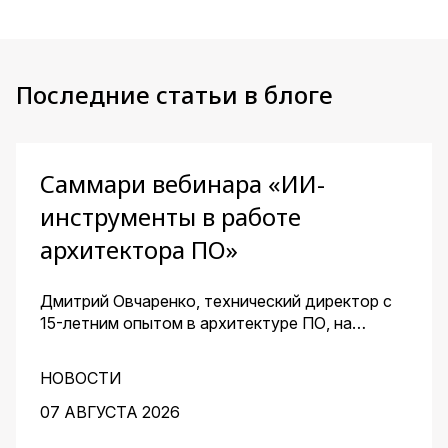
Последние статьи в блоге
Саммари вебинара «ИИ-
инструменты в работе
архитектора ПО»
Дмитрий Овчаренко, технический директор с
15-летним опытом в архитектуре ПО, на
сквозном примере стартапа — платформы для
кондитеров — показал, как ИИ помогает
НОВОСТИ
архитектору ускорить работу на всех этапах:
от чистого листа до готовых артефактов для
07 АВГУСТА 2026
команды.