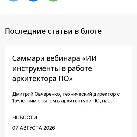
Последние статьи в блоге
Саммари вебинара «ИИ-
инструменты в работе
архитектора ПО»
Дмитрий Овчаренко, технический директор с
15-летним опытом в архитектуре ПО, на
сквозном примере стартапа — платформы для
кондитеров — показал, как ИИ помогает
НОВОСТИ
архитектору ускорить работу на всех этапах:
от чистого листа до готовых артефактов для
07 АВГУСТА 2026
команды.