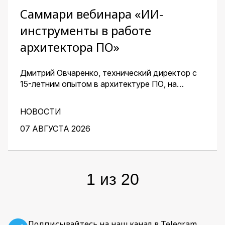
Саммари вебинара «ИИ-
инструменты в работе
архитектора ПО»
Дмитрий Овчаренко, технический директор с
15-летним опытом в архитектуре ПО, на
сквозном примере стартапа — платформы для
кондитеров — показал, как ИИ помогает
НОВОСТИ
архитектору ускорить работу на всех этапах:
от чистого листа до готовых артефактов для
07 АВГУСТА 2026
команды.
1
из
20
Подписывайтесь на наш канал в Telegram,