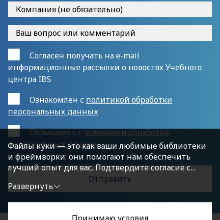
Согласен получать на e-mail
информационные рассылки о новостях Учебного
центра IBS
Ознакомлен с
политикой обработки
персональных данных
Cоглашаюсь с
условиями обработки
персональных данных
Файлы куки — это как ваши любимые библиотеки
и фреймворки: они помогают нам обеспечить
лучший опыт для вас. Подтвердите согласие с
политикой конфиденциальности, нажав
Развернуть
«Принимаю условия», чтобы продолжить.
Принимаю условия