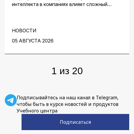
интеллекта в компаниях влияет сложный
комплекс факторов. Для получения
эффективного решения необходим контроль
его качества и устранение узких мест на
протяжении всей работы над проектом. О том,
НОВОСТИ
как этого добиться, рассказали заместитель
05 АВГУСТА 2026
директора центра перспективных разработок
IBS Денис Воденеев и старший аналитик
группы Data Science IBS Илья Гайдуков.
1
из
20
Подписывайтесь на наш канал в Telegram,
чтобы быть в курсе новостей и продуктов
Учебного центра
Подписаться