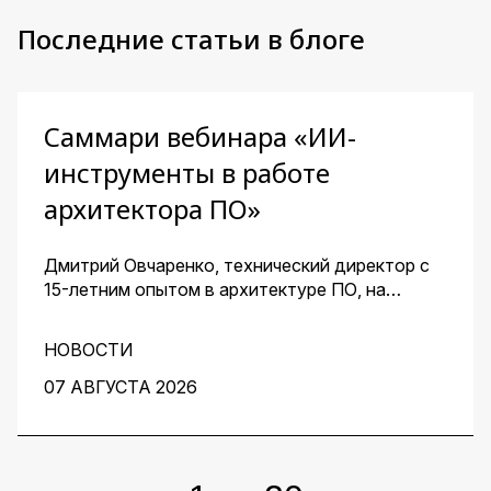
Последние статьи в блоге
Саммари вебинара «ИИ-
инструменты в работе
архитектора ПО»
Дмитрий Овчаренко, технический директор с
15-летним опытом в архитектуре ПО, на
сквозном примере стартапа — платформы для
кондитеров — показал, как ИИ помогает
НОВОСТИ
архитектору ускорить работу на всех этапах:
от чистого листа до готовых артефактов для
07 АВГУСТА 2026
команды.