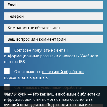
Согласен получать на e-mail
информационные рассылки о новостях Учебного
центра IBS
Ознакомлен с
политикой обработки
персональных данных
Cоглашаюсь с
условиями обработки
персональных данных
Файлы куки — это как ваши любимые библиотеки
и фреймворки: они помогают нам обеспечить
лучший опыт для вас. Подтвердите согласие с