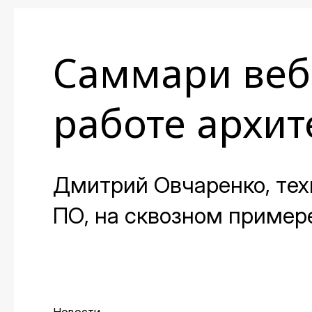
Саммари веб
работе архит
Дмитрий Овчаренко, тех
ПО, на сквозном пример
как ИИ помогает архитек
до готовых артефактов 