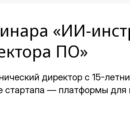
инара «ИИ-инст
ектора ПО»
нический директор с 15-летн
е стартапа — платформы для 
тору ускорить работу на всех 
для команды.