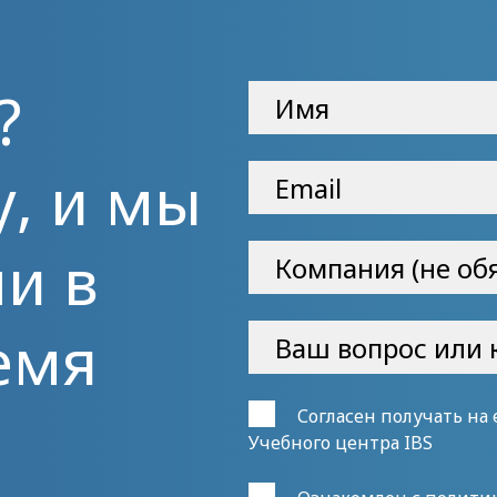
?
у, и мы
и в
емя
Согласен получать на
Учебного центра IBS