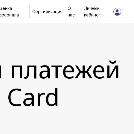
ценка
О
Личный
Сертификация
ерсонала
нас
кабинет
 платежей
 Card