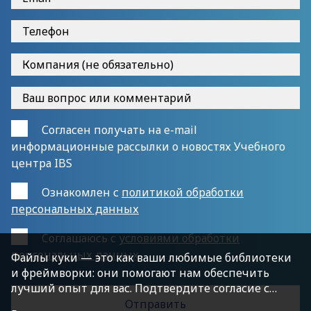
Согласен получать на e-mail
информационные рассылки о новостях Учебного
центра IBS
Ознакомлен с
политикой обработки
персональных данных
Cоглашаюсь с
условиями обработки
персональных данных
Файлы куки — это как ваши любимые библиотеки
и фреймворки: они помогают нам обеспечить
лучший опыт для вас. Подтвердите согласие с
политикой конфиденциальности, нажав