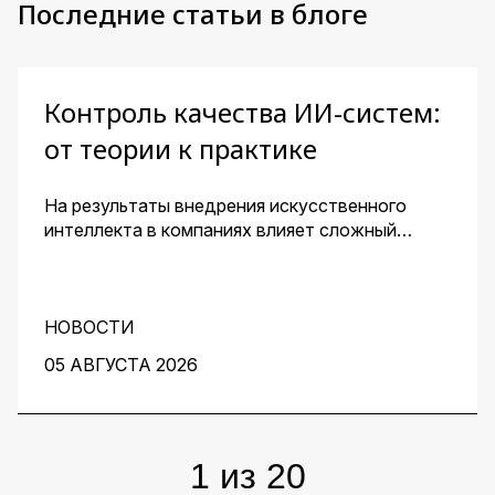
Последние статьи в блоге
Контроль качества ИИ-систем:
от теории к практике
На результаты внедрения искусственного
интеллекта в компаниях влияет сложный
комплекс факторов. Для получения
эффективного решения необходим контроль
его качества и устранение узких мест на
протяжении всей работы над проектом. О том,
НОВОСТИ
как этого добиться, рассказали заместитель
05 АВГУСТА 2026
директора центра перспективных разработок
IBS Денис Воденеев и старший аналитик
группы Data Science IBS Илья Гайдуков.
1
из
20