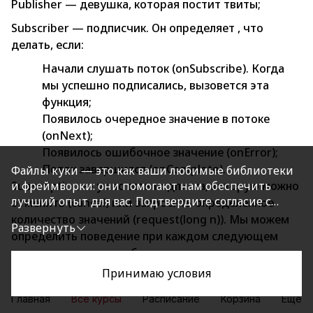
Publisher — девушка, которая постит твиты;
Subscriber — подписчик. Он определяет , что
делать, если:
Начали слушать поток (onSubscribe). Когда
мы успешно подписались, вызовется эта
функция;
Появилось очередное значение в потоке
(onNext);
Появилось ошибочное значение (onError);
Поток завершился (onComplete).
Файлы куки — это как ваши любимые библиотеки
Subscription — у нас есть подписка, которую можно
и фреймворки: они помогают нам обеспечить
лучший опыт для вас. Подтвердите согласие с
отменить (cancel) или запросить определенное
политикой конфиденциальности, нажав
количество значений (request(long n)). Мы можем
Развернуть
«Принимаю условия», чтобы продолжить.
определить поведение при каждом следующем
значении, а можем забирать значения вручную.
Принимаю условия
Processor — обработчик — это два в одном: он
ПРОЙТИ ДИАГНОСТИКУ
ПРОЙТИ ДИАГНОСТИКУ
одновременно и Subscriber, и Publisher. Он
«Определите свой уровень работы с ИИ за минуту»
«Определите свой уровень работы с ИИ за минуту»
Главная
Все курсы
Расписание
Корзина
Еще
принимает какие-то значения и куда-то их кладет.