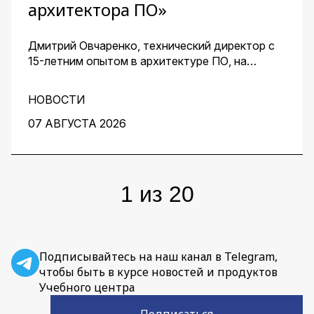
архитектора ПО»
Дмитрий Овчаренко, технический директор с
15-летним опытом в архитектуре ПО, на
сквозном примере стартапа — платформы для
кондитеров — показал, как ИИ помогает
НОВОСТИ
архитектору ускорить работу на всех этапах:
от чистого листа до готовых артефактов для
07 АВГУСТА 2026
команды.
1
из
20
Подписывайтесь на наш канал в Telegram,
чтобы быть в курсе новостей и продуктов
Учебного центра