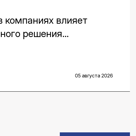
в компаниях влияет
вного решения
 мест на протяжении всей
сказали заместитель
ис Воденеев и старший
05 августа 2026