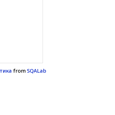
тика
from
SQALab