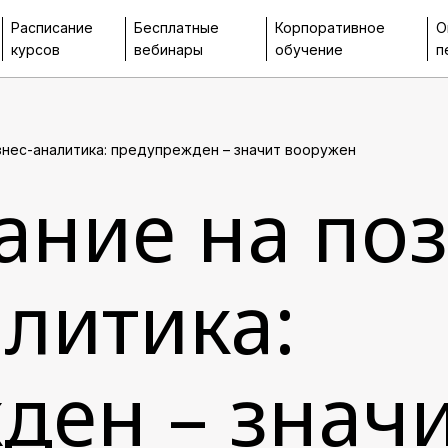
Расписание
Бесплатные
Корпоративное
О
курсов
вебинары
обучение
п
нес-аналитика: предупрежден – значит вооружен
ание на по
литика:
ден – знач