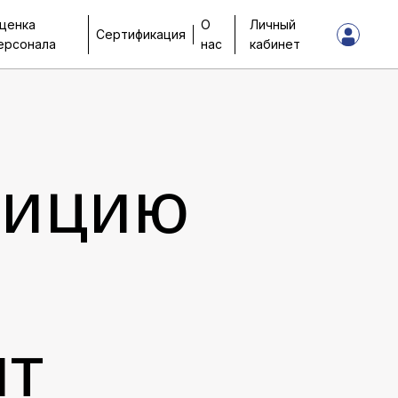
ценка
О
Личный
Сертификация
ерсонала
нас
кабинет
зицию
ит