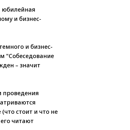
я юбилейная
ому и бизнес-
темного и бизнес-
м "Собеседование
жден – значит
и проведения
матриваются
(что стоит и что не
к его читают