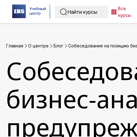
Все
курсы
Главная
O центре
Блог
Собеседование на позицию биз
Собеседов
бизнес-ана
предупреж