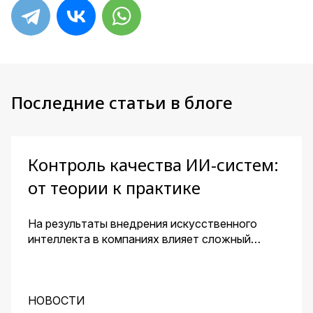
Последние статьи в блоге
Контроль качества ИИ-систем:
от теории к практике
На результаты внедрения искусственного
интеллекта в компаниях влияет сложный
комплекс факторов. Для получения
эффективного решения необходим контроль
его качества и устранение узких мест на
протяжении всей работы над проектом. О том,
НОВОСТИ