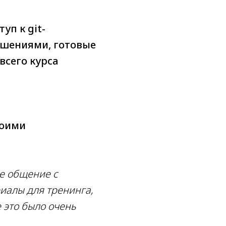
уп к git-
ешениями, готовые
всего курса
воими
е общение с
иалы для тренинга,
 это было очень