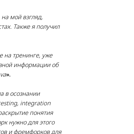
 на мой взгляд,
тах. Также я получил
 на тренинге, уже
езной информации об
va
».
а в осознании
sting, integration
же раскрытие понятия
орк нужно для этого
тов и фремфорков для