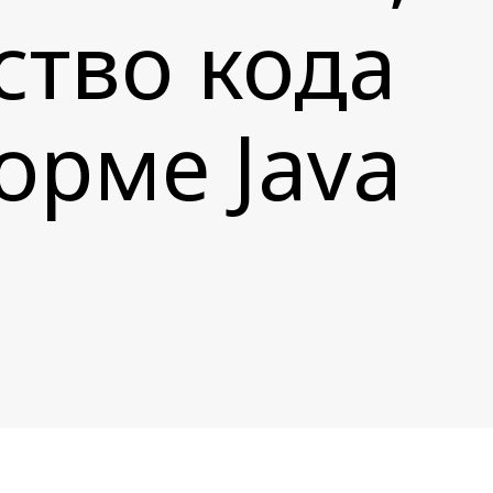
ство кода
орме Java