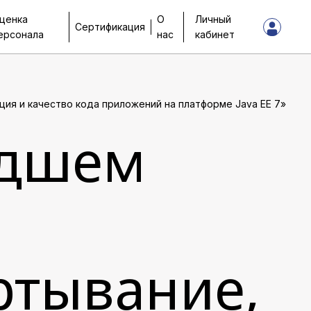
ценка
О
Личный
Сертификация
ерсонала
нас
кабинет
ия и качество кода приложений на платформе Java EE 7»
едшем
ртывание,