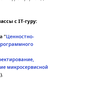
ссы с IT-гуру:
а "
Ценностно-
программного
оектирование,
ние микросервисной
).