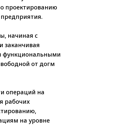
по проектированию
 предприятия.
ы, начиная с
и заканчивая
 и функциональными
 свободной от догм
ти операций на
я рабочих
стированию,
ациям на уровне