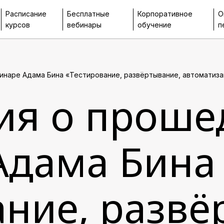
Расписание
Бесплатные
Корпоративное
О
курсов
вебинары
обучение
п
наре Адама Бина «Тестирование, развёртывание, автоматизац
ия о прош
Адама Бина
ание, развё