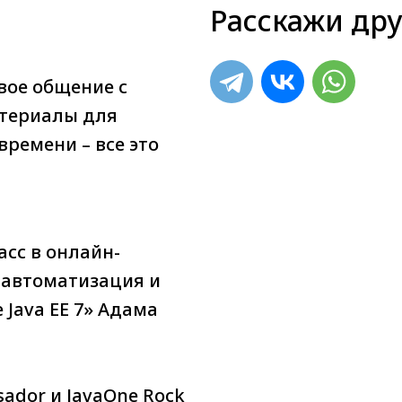
Расскажи дру
вое общение с
атериалы для
времени – все это
асс в онлайн-
 автоматизация и
Java EE 7» Адама
sador и JavaOne Rock