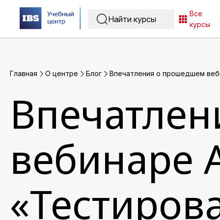
Все
курсы
Главная
O центре
Блог
Впечатления о прошедшем веби
Впечатлен
вебинаре 
«Тестиров