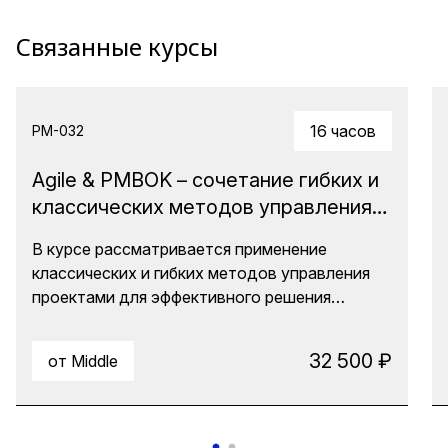
Связанные курсы
16 часов
PM-032
Agile & PMBOK – сочетание гибких и
классических методов управления
проектами
В курсе рассматривается применение
классических и гибких методов управления
проектами для эффективного решения
комплексных задач. Слушатели узнают, как
использовать инструменты Agile и PMBOK
32 500 ₽
от Middle
для достижения успеха в условиях
неопределенности и ограниченных ресурсов.