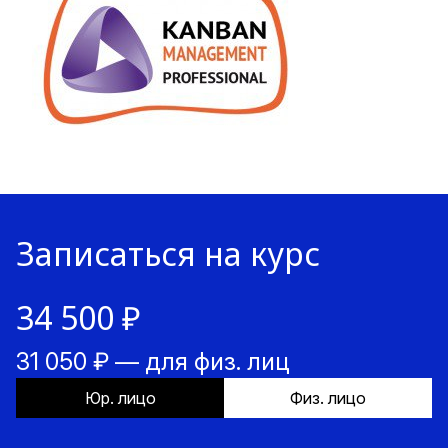
Записаться на курс
34 500 ₽
31 050 ₽ — для физ. лиц
Юр. лицо
Физ. лицо