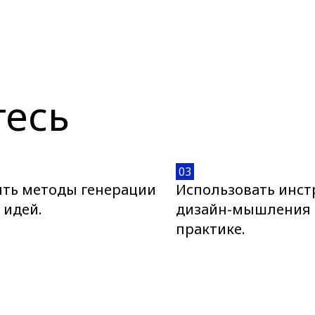
тесь
03
ть методы генерации
Использовать инс
 идей.
дизайн-мышления 
практике.