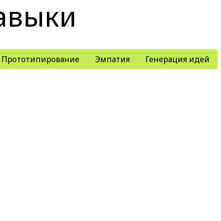
авыки
Прототипирование
Эмпатия
Генерация идей