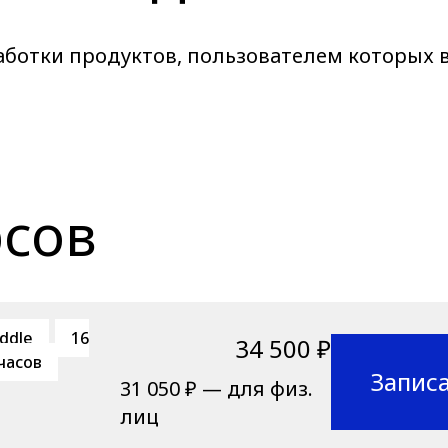
аботки продуктов, пользователем которых 
рсов
ddle
16
34 500 ₽
часов
Запис
31 050 ₽ — для физ.
лиц