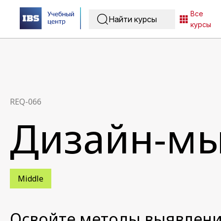
Все
курсы
REQ-066
Дизайн-м
Middle
Освойте методы выявлени