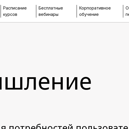
Расписание
Бесплатные
Корпоративное
О
курсов
вебинары
обучение
п
ышление
я потребностей пользовате