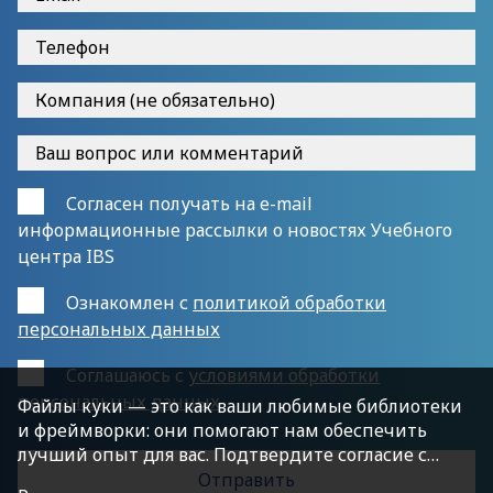
Согласен получать на e-mail
информационные рассылки о новостях Учебного
центра IBS
Ознакомлен с
политикой обработки
персональных данных
Cоглашаюсь с
условиями обработки
персональных данных
Файлы куки — это как ваши любимые библиотеки
и фреймворки: они помогают нам обеспечить
лучший опыт для вас. Подтвердите согласие с
политикой конфиденциальности, нажав