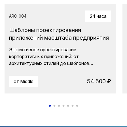
24 часа
ARC-004
Шаблоны проектирования
приложений масштаба предприятия
Эффективное проектирование
корпоративных приложений: от
архитектурных стилей до шаблонов
реализации. Курс для тех, кто хочет
систематизировать знания об архитектуре,
54 500 ₽
от Middle
научиться выбирать подходящие решения и
снизить когнитивную нагрузку на
разработчиков. Узнайте, как применять
шаблоны проектирования для создания
масштабируемых и устойчивых систем.