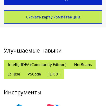
Скачать карту компетенций
Улучшаемые навыки
IntelliJ IDEA (Community Edition)
NetBeans
Eclipse
VSCode
JDK 9+
Инструменты