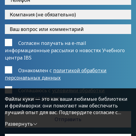
Согласен получать на e-mail
информационные рассылки о новостях Учебного
центра IBS
Ознакомлен с
политикой обработки
персональных данных
Cоглашаюсь с
условиями обработки
персональных данных
Файлы куки — это как ваши любимые библиотеки
и фреймворки: они помогают нам обеспечить
лучший опыт для вас. Подтвердите согласие с
политикой конфиденциальности, нажав
Развернуть
«Принимаю условия», чтобы продолжить.