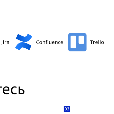
Jira
Confluence
Trello
тесь
03