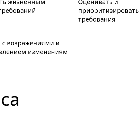
ть жизненным
Оценивать и
требований
приоритизировать
требования
ь с возражениями и
влением изменениям
са