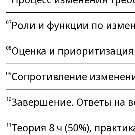
Роли и функции по изме
07
Оценка и приоритизация
08
Сопротивление изменени
09
Завершение. Ответы на 
10
Теория 8 ч (50%), практика
11