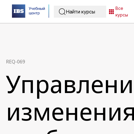
Все
курсы
REQ-069
Управлени
изменени