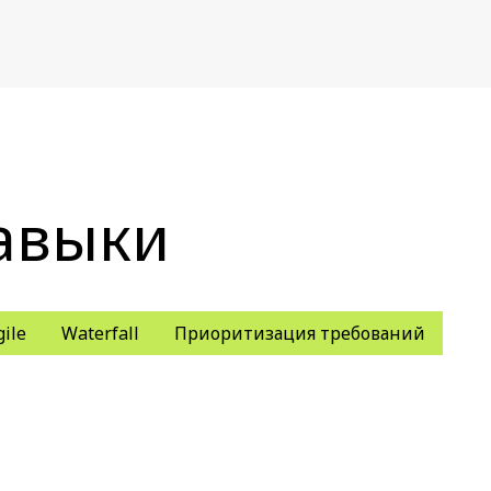
авыки
gile
Waterfall
Приоритизация требований