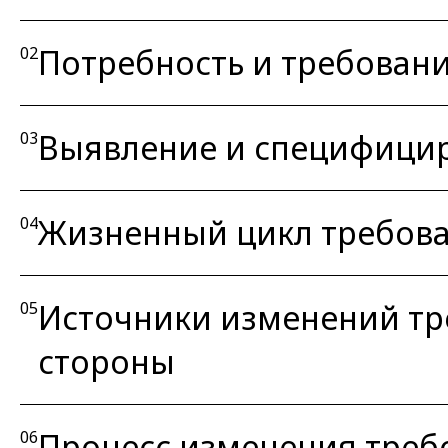
Потребность и требован
02
Выявление и специфици
03
Жизненный цикл требов
04
Источники изменений тр
05
стороны
Процесс изменения треб
06