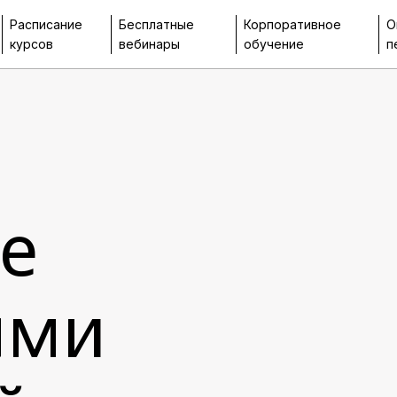
Расписание
Бесплатные
Корпоративное
О
курсов
вебинары
обучение
п
е
ями