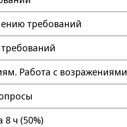
нению требований
 требований
ям. Работа с возражениям
вопросы
 8 ч (50%)