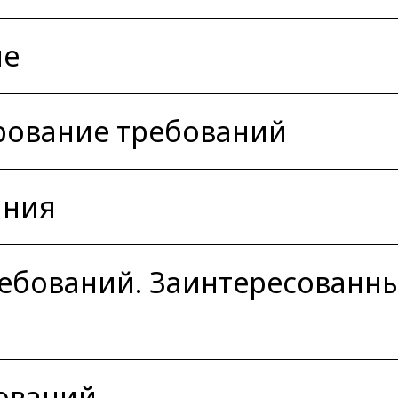
ие
рование требований
ания
ебований. Заинтересованн
ований