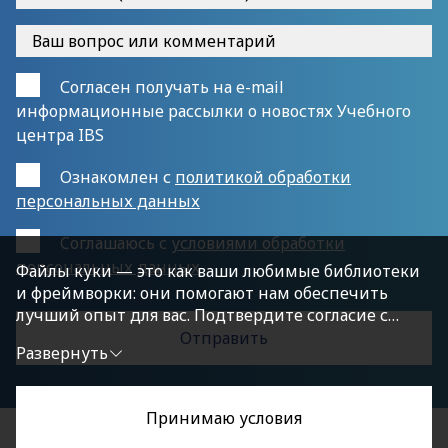
Согласен получать на e-mail
информационные рассылки о новостях Учебного
центра IBS
Ознакомлен с
политикой обработки
персональных данных
Cоглашаюсь с
условиями обработки
персональных данных
Файлы куки — это как ваши любимые библиотеки
и фреймворки: они помогают нам обеспечить
лучший опыт для вас. Подтвердите согласие с
политикой конфиденциальности, нажав
Развернуть
«Принимаю условия», чтобы продолжить.
Принимаю условия