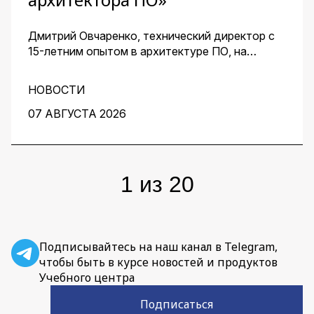
Дмитрий Овчаренко, технический директор с
15-летним опытом в архитектуре ПО, на
сквозном примере стартапа — платформы для
кондитеров — показал, как ИИ помогает
НОВОСТИ
архитектору ускорить работу на всех этапах:
от чистого листа до готовых артефактов для
07 АВГУСТА 2026
команды.
1
из
20
Подписывайтесь на наш канал в Telegram,
чтобы быть в курсе новостей и продуктов
Учебного центра
Подписаться