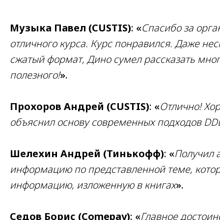
Музыка Павел (CUSTIS)
: «
Спасибо за орга
отличного курса. Курс понравился. Даже нес
сжатый формат, Дино сумел рассказать мног
полезного!
».
Прохоров Андрей (CUSTIS)
: «
Отлично! Хо
объяснил основу современных подходов DD
Шелехин Андрей (Тинькофф)
: «
Получил 
информацию по представленной теме, кото
информацию, изложенную в книгах
».
Седов Борис (Comepay)
: «
Главное достоинс