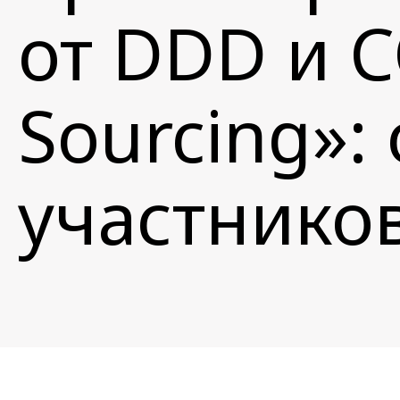
от DDD и C
Sourcing»:
участнико