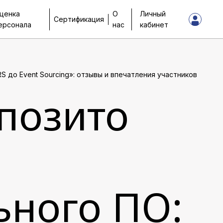
ценка
О
Личный
Сертификация
ерсонала
нас
кабинет
 до Event Sourcing»: отзывы и впечатления участников
позито
ьного ПО: