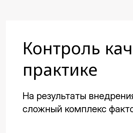
Контроль кач
практике
На результаты внедрени
сложный комплекс факто
необходим контроль его 