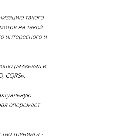
низацию такого
мотря на такой
о интересного и
рошо разжевал и
D, CQRS
».
актуальную
рая опережает
тво тренинга -