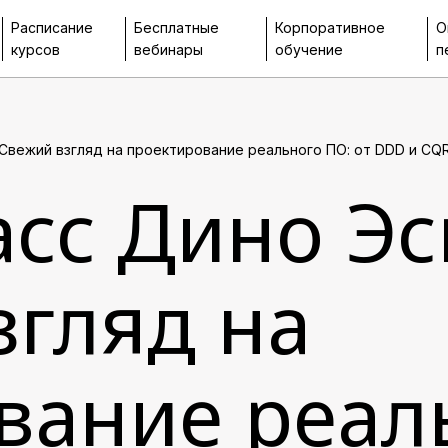
Расписание
Бесплатные
Корпоративное
О
курсов
вебинары
обучение
п
вежий взгляд на проектирование реального ПО: от DDD и CQRS
асс Дино Эс
згляд на
вание реал