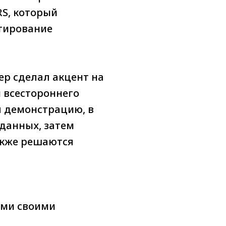
RS, который
ктирование
ер сделал акцент на
й всестороннего
л демонстрацию, в
 данных, затем
акже решаются
ами своими