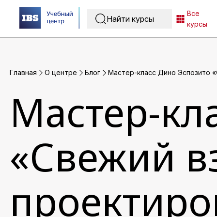
Все
курсы
Главная
O центре
Блог
Мастер-класс Дино Эспозито «С
Мастер-кл
«Свежий в
проектиро