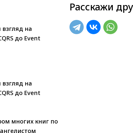
Расскажи дру
 взгляд на
CQRS до Event
 взгляд на
CQRS до Event
ором многих книг по
вангелистом