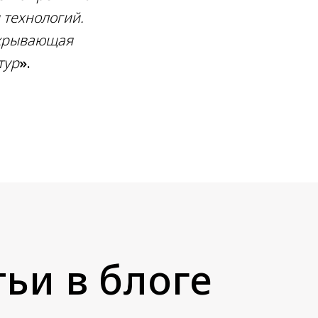
 технологий.
скрывающая
тур
».
ьи в блоге