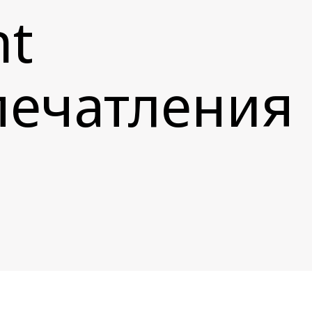
nt
впечатления