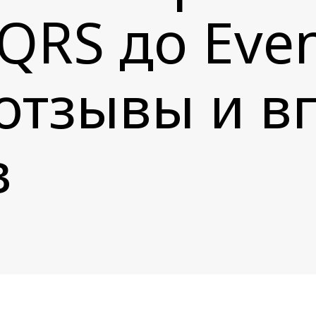
QRS до Eve
 отзывы и 
в