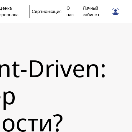
ценка
О
Личный
Сертификация
ерсонала
нас
кабинет
t-Driven:
ер
ости?