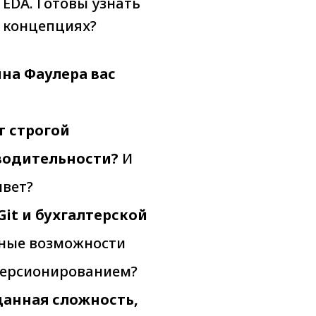
EDA. Готовы узнать
х концепциях?
на Фаулера вас
т строгой
водительности?
И
ивет?
Git и бухгалтерской
тные возможности
 версионированием?
данная сложность,