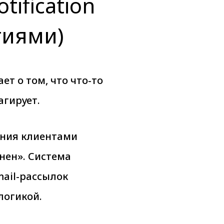
tification
тиями)
т о том, что что-то
агирует.
ния клиентами
нен». Система
mail-рассылок
логикой.