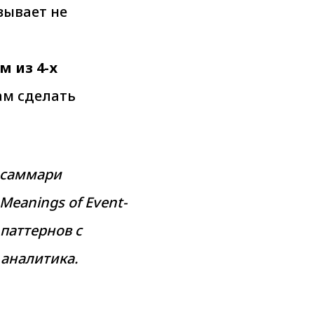
зывает не
 из 4-х
м сделать
е саммари
eanings of Event-
 паттернов с
аналитика.