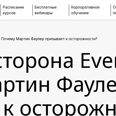
Расписание
Бесплатные
Корпоративное
О
курсов
вебинары
обучение
п
n: Почему Мартин Фаулер призывает к осторожности?
торона Even
ртин Фаул
 к осторожн