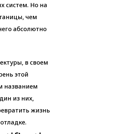
х систем. Но на
утаницы, чем
него абсолютно
ектуры, в своем
рень этой
м названием
дин из них,
ревратить жизнь
отладке.