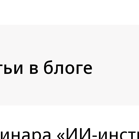
ьи в блоге
инара «ИИ-инст