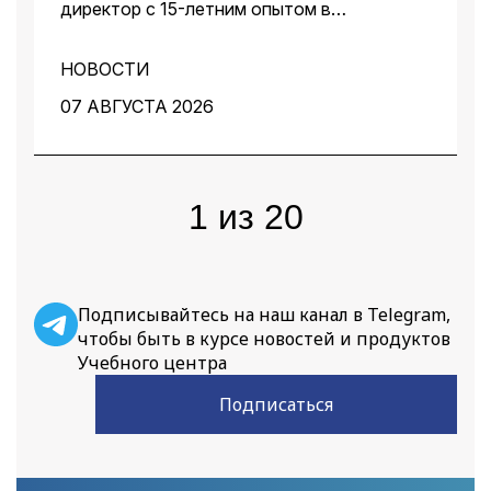
директор с 15-летним опытом в
архитектуре ПО, на сквозном примере
стартапа — платформы для кондитеров —
НОВОСТИ
показал, как ИИ помогает архитектору
ускорить работу на всех этапах: от
07 АВГУСТА 2026
чистого листа до готовых артефактов для
команды.
1
из
20
Подписывайтесь на наш канал в Telegram,
чтобы быть в курсе новостей и продуктов
Учебного центра
Подписаться