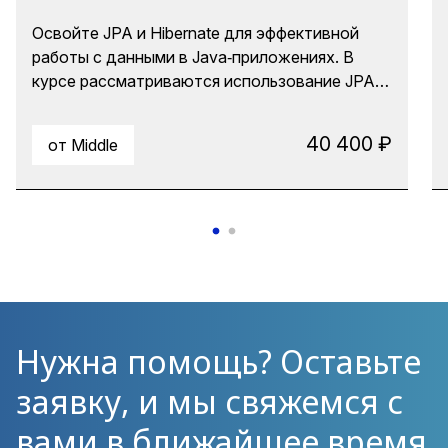
Освойте JPA и Hibernate для эффективной
работы с данными в Java‑приложениях. В
курсе рассматриваются использование JPA и
Hibernate для хранения и управления данными
в реляционных базах данных, а также
40 400 ₽
от Middle
практические примеры и методы
оптимизации.
Нужна помощь? Оставьте
заявку, и мы свяжемся с
вами в ближайшее время