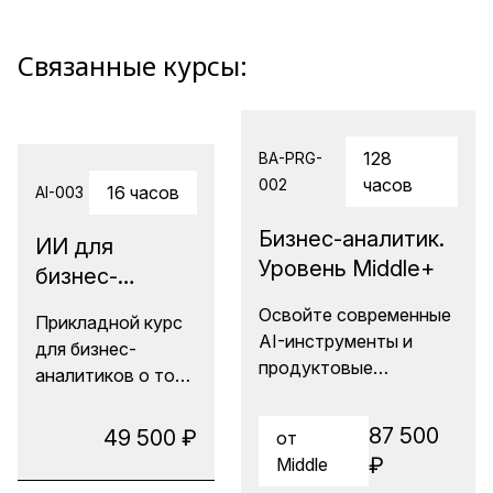
Связанные курсы:
128
BA-PRG-
часов
002
16 часов
AI-003
Бизнес-аналитик.
ИИ для
Уровень Middle+
бизнес-
аналитика:
Освойте современные
Прикладной курс
автоматизация
AI-инструменты и
для бизнес-
для усиления
продуктовые
аналитиков о том,
экспертизы
практики, чтобы стать
как реально
бизнес-аналитиком
использовать ИИ
87 500
49 500 ₽
от
нового уровня и
в повседневной
₽
Middle
сделать уверенный
работе — без