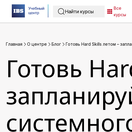
Все
курсы
Главная
O центре
Блог
Готовь Hard Skills летом – зап
Готовь Hard
запланиру
системного