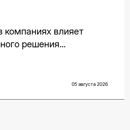
в компаниях влияет
вного решения
 мест на протяжении всей
сказали заместитель
ис Воденеев и старший
05 августа 2026