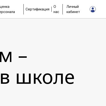
ценка
О
Личный
Сертификация
ерсонала
нас
кабинет
ом –
 в школе