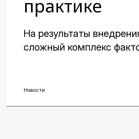
практике
На результаты внедрени
сложный комплекс факто
необходим контроль его 
работы над проектом. О 
директора центра персп
Новости
аналитик группы Data Sci