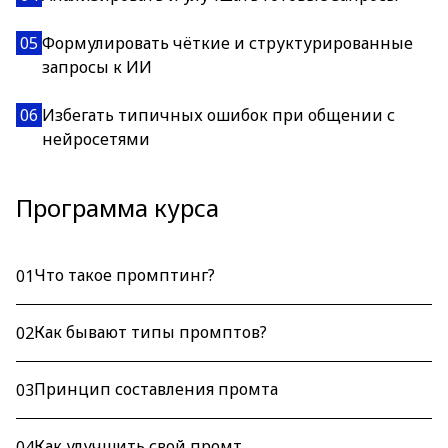
05
Формулировать чёткие и структурированные
запросы к ИИ
06
Избегать типичных ошибок при общении с
нейросетями
Программа курса
Что такое промптинг?
01
Как бывают типы промптов?
02
Принцип составления промта
03
Как улучшить свой промт
04