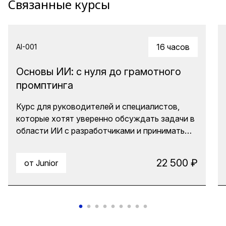
Связанные курсы
16 часов
AI-001
Основы ИИ: с нуля до грамотного
промптинга
Курс для руководителей и специалистов,
которые хотят уверенно обсуждать задачи в
области ИИ с разработчиками и принимать
обоснованные решения о применении
технологий. Вы разберётесь, чем отличаются
22 500 ₽
от Junior
машинное обучение, нейронные сети и Big
Data, изучите основные типы задач
(классификация, регрессия, кластеризация,
поиск аномалий, компьютерное зрение и др.),
научитесь оценивать качество моделей и