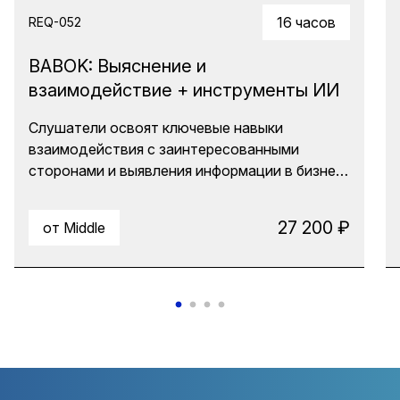
16 часов
REQ-052
BABOK: Выяснение и
взаимодействие + инструменты ИИ
Слушатели освоят ключевые навыки
взаимодействия с заинтересованными
сторонами и выявления информации в бизнес-
анализе с BABOK Guide 3.0. Этот курс
предлагает уникальные практические
27 200 ₽
от Middle
упражнения и примеры из реальных проектов,
которые помогут успешно применять знания в
повседневной работе. Также вы узнаете,
какие задачи бизнес-анализа можно
делегировать ИИ.