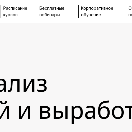
Расписание
Бесплатные
Корпоративное
О
курсов
вебинары
обучение
п
ализ
й и вырабо