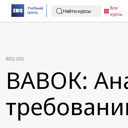
Все
курсы
REQ-055
ВАВОК: Ан
требовани