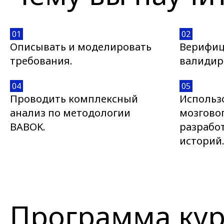
01
02
Описывать и моделировать
Верифиц
требования.
валидир
04
05
Проводить комплексный
Использ
анализ по методологии
мозгово
BABOK.
разрабо
историй
Программа кур