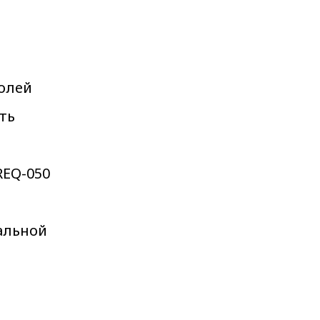
олей
ть
REQ-050
альной