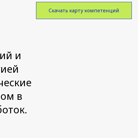
Скачать карту компетенций
ий и
гией
ческие
том в
боток.