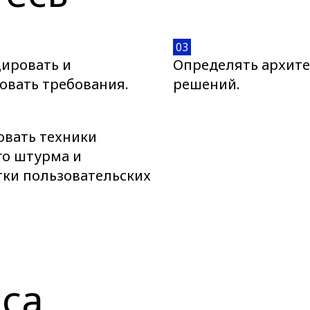
03
ировать и
Определять архите
овать требования.
решений.
овать техники
го штурма и
тки пользовательских
.
са