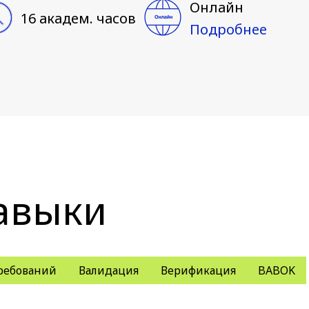
Онлайн
16 академ. часов
Подробнее
авыки
ребований
Валидация
Верификация
BABOK