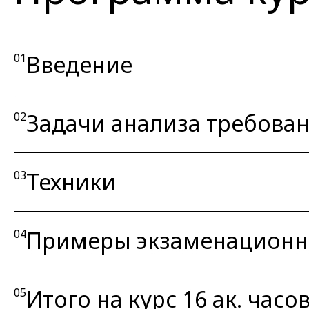
Введение
01
Задачи анализа требова
02
Техники
03
Примеры экзаменационн
04
Итого на курс 16 ак. часов
05