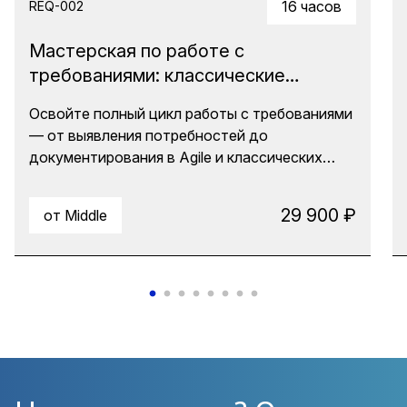
16 часов
REQ-002
Мастерская по работе с
требованиями: классические
подходы, пользовательские истории
Освойте полный цикл работы с требованиями
(user stories) и ИИ
— от выявления потребностей до
документирования в Agile и классических
подходах. Научитесь превращать
разрозненные пожелания заказчиков в четкие
29 900 ₽
от Middle
требования с помощью FURPS+, user stories и
UML. Практикум с реальными кейсами и
поддержкой экспертов.